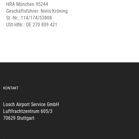
HRA München 95244
Geschäftsführer: Niels Kröning
St.-Nr.: 114/174/53808
USt-IdNr.: DE 270 809 421
KONTAKT
Losch Airport Service GmbH
Luftfrachtzentrum 605/3
70629 Stuttgart