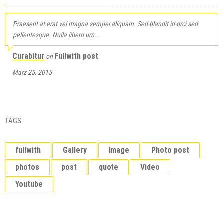
Praesent at erat vel magna semper aliquam. Sed blandit id orci sed
pellentesque. Nulla libero urn...
Curabitur
Fullwith post
on
März 25, 2015
TAGS
fullwith
Gallery
Image
Photo post
photos
post
quote
Video
Youtube