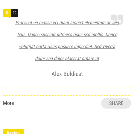
0
2
Praesent eu massa vel diam laoreet elementum ac sed
felis. Donec suscipit ultricies risus sed mollis. Donec
volutpat porta risus posuere imperdiet. Sed viverra
dolor sed dolor placerat ornare ut
Alex Boldiest
More
SHARE
Design