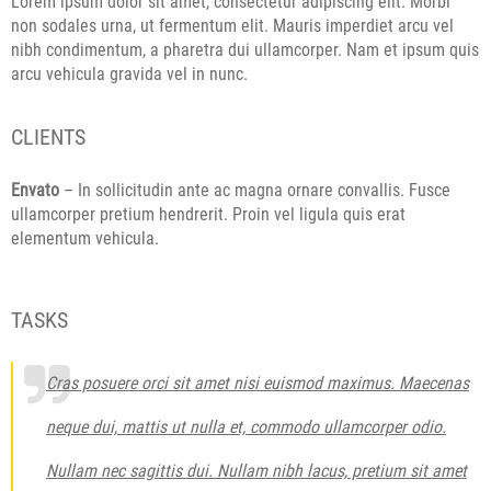
Lorem ipsum dolor sit amet, consectetur adipiscing elit. Morbi
non sodales urna, ut fermentum elit. Mauris imperdiet arcu vel
nibh condimentum, a pharetra dui ullamcorper. Nam et ipsum quis
arcu vehicula gravida vel in nunc.
CLIENTS
Envato
– In sollicitudin ante ac magna ornare convallis. Fusce
ullamcorper pretium hendrerit. Proin vel ligula quis erat
elementum vehicula.
TASKS
Cras posuere orci sit amet nisi euismod maximus. Maecenas
neque dui, mattis ut nulla et, commodo ullamcorper odio.
Nullam nec sagittis dui. Nullam nibh lacus, pretium sit amet